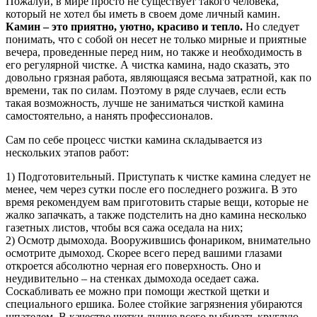
Пожалуй, в мире просто не существует такого человека,
который не хотел бы иметь в своем доме личный камин.
Камин – это приятно, уютно, красиво и тепло.
Но следует
понимать, что с собой он несет не только мирные и приятные
вечера, проведенные перед ним, но также и необходимость в
его регулярной чистке. А чистка камина, надо сказать, это
довольно грязная работа, являющаяся весьма затратной, как по
времени, так по силам. Поэтому в ряде случаев, если есть
такая возможность, лучше не заниматься чисткой камина
самостоятельно, а нанять профессионалов.
Сам по себе процесс чистки камина складывается из
нескольких этапов работ:
1) Подготовительный. Приступать к чистке камина следует не
менее, чем через сутки после его последнего розжига. В это
время рекомендуем вам приготовить старые вещи, которые не
жалко запачкать, а также подстелить на дно камина несколько
газетных листов, чтобы вся сажа оседала на них;
2) Осмотр дымохода. Вооружившись фонариком, внимательно
осмотрите дымоход. Скорее всего перед вашими глазами
откроется абсолютно черная его поверхность. Оно и
неудивительно – на стенках дымохода оседает сажа.
Соскабливать ее можно при помощи жесткой щетки и
специального ершика. Более стойкие загрязнения убираются
шпателем. В качестве щетки лучше всего выбирать круглую