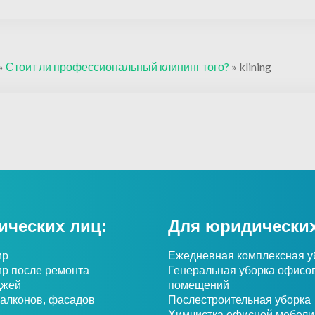
»
Стоит ли профессиональный клининг того?
»
klining
ических лиц:
Для юридических
ир
Ежедневная комплексная у
ир после ремонта
Генеральная уборка офисо
джей
помещений
балконов, фасадов
Послестроительная уборка
Химчистка офисной мебели