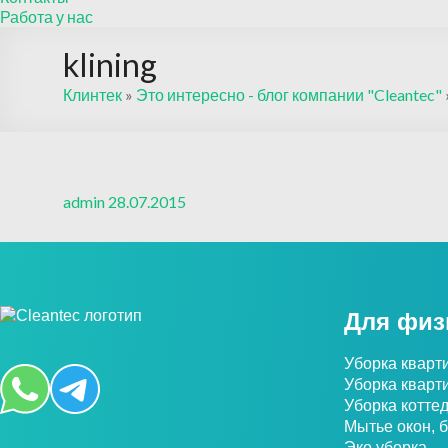
Работа у нас
klining
Клинтек
»
Это интересно - блог компании "Cleantec"
admin
28.07.2015
Для физ
Уборка кварт
Уборка кварт
Уборка котте
Мытье окон, 
Эко уборка