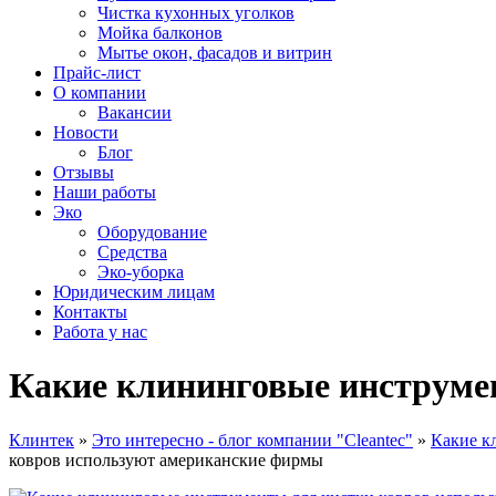
Чистка кухонных уголков
Мойка балконов
Мытье окон, фасадов и витрин
Прайс-лист
О компании
Вакансии
Новости
Блог
Отзывы
Наши работы
Эко
Оборудование
Средства
Эко-уборка
Юридическим лицам
Контакты
Работа у нас
Какие клининговые инструме
Клинтек
»
Это интересно - блог компании "Cleantec"
»
Какие к
ковров используют американские фирмы