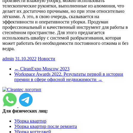
произвести влажную уборку, можно использовать
телескопические рукоятки, выполненные из алюминия, что
делает их достаточно прочными, но при этом относительно
лёгкими. А это, в свою очередь, сказывается на
эффективности и оперативности уборки. Продуман
профессиональный и качественный инструмент для работы в
стеснённом пространстве. Для этого предлагается
использовать швабру с системой разбрызгивания, которая
может работать без необходимости постоянного отжима и без
ведра.
admin
31.10.2022
Новости
←
CleanExpo Moscow 2023
Workspace Awards 2022. Результаты первой в истории
премии в сфере офисной недвижимости
→
Для физических лиц:
Уборка квартир
Уборка квартир после ремонта
Уборка коттеджей