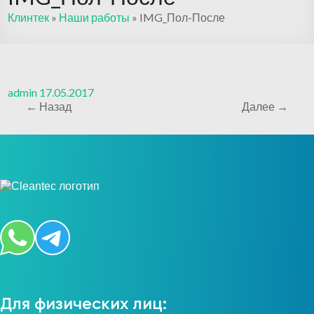
Клинтек
»
Наши работы
»
IMG_Пол-После
admin
17.05.2017
← Назад
Далее →
Для физических лиц: