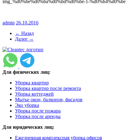
img_%d0%be%d0%ba%d0%bd%d0%be-1-%d0%b4%d0%be
admin
26.10.2016
← Назад
Далее →
Для физических лиц:
Уборка квартир
Уборка квартир после ремонта
Уборка коттеджей
Мытье окон, балконов, фасадов
Эко уборка
Уборка после пожара
Уборка после аренды
Для юридических лиц:
Ежедневная комплексная уборка офисов