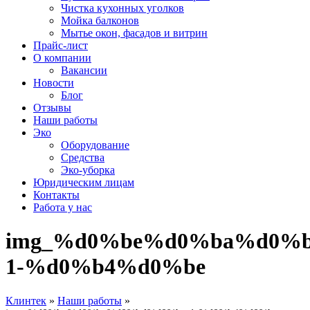
Чистка кухонных уголков
Мойка балконов
Мытье окон, фасадов и витрин
Прайс-лист
О компании
Вакансии
Новости
Блог
Отзывы
Наши работы
Эко
Оборудование
Средства
Эко-уборка
Юридическим лицам
Контакты
Работа у нас
img_%d0%be%d0%ba%d0%b
1-%d0%b4%d0%be
Клинтек
»
Наши работы
»