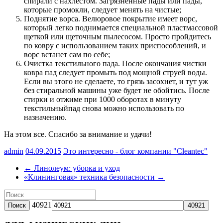
спирали с нахлестом. Загрязненные пады или пады,
которые промокли, следует менять на чистые;
Поднятие ворса. Велюровое покрытие имеет ворс,
который легко поднимается специальной пластмассовой
щеткой или щеточным пылесосом. Просто пройдитесь
по ковру с использованием таких приспособлений, и
ворс встанет сам по себе;
Очистка текстильного пада. После окончания чистки
ковра пад следует промыть под мощной струей воды.
Если вы этого не сделаете, то грязь засохнет, и тут уж
без стиральной машины уже будет не обойтись. После
стирки и отжиме при 1000 оборотах в минуту
текстильныйпад снова можно использовать по
назначению.
На этом все. Спасибо за внимание и удачи!
admin
04.09.2015
Это интересно - блог компании "Cleantec"
←
Линолеум: уборка и уход
«Клининговая» техника безопасности
→
40921