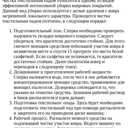
Чистка текстильным падом относится к одному из видов
эффективной интенсивной уборки ковровых покрытий.
Данный вид уборки используется с целью удаления с ковра
загрязнений локального характера. Проводится чистка
текстильным падом поэтапно, в следующем порядке:
Подготовительный этап. Сперва необходимо проверить
надежность укладки коврового покрытия. Следует
убедиться, что красители достаточно стойкие. Для этого
смочите моющим средством небольшой участок ковра в
незаметном месте и спустя 15 протрите это место белой
салфеткой. Если салфетка не испачкается, то красители
достаточно стойкие. Далее пылесосим ковер и
переходим к следующему этапу;
Дозирование и приготовление рабочей жидкости.
Сперва наливается вода, после чего в нее добавляется
концентрированное моющее средство, применяемое для
моющих пылесосов. Дозировка соблюдается та, что
указана на этикетке средства. Заливаем рабочий раствор
в бачок распылителя и идем дальше;
Подготовка текстильног опада. Здесь будет необходимо
подготовить текстильный пад при помощи распылителя
и закрепить его на приводном диске машины;
Рабочий процесс. Распылите немного средства на
подлежащий чистке участок ковра. Ведите машину по