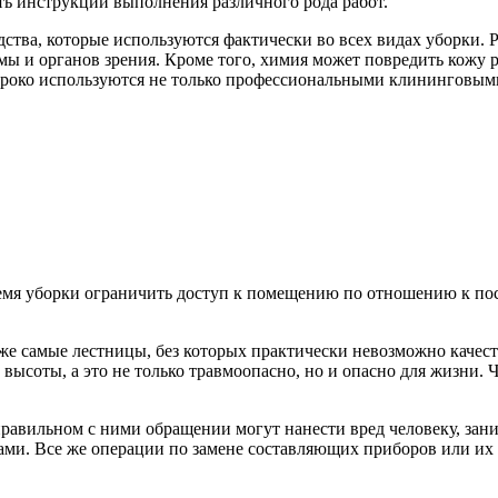
ать инструкции выполнения различного рода работ.
ва, которые используются фактически во всех видах уборки. Р
 и органов зрения. Кроме того, химия может повредить кожу рук
ироко используются не только профессиональными клининговым
емя уборки ограничить доступ к помещению по отношению к пос
е же самые лестницы, без которых практически невозможно качес
высоты, а это не только травмоопасно, но и опасно для жизни.
еправильном с ними обращении могут нанести вред человеку, за
ами. Все же операции по замене составляющих приборов или их 