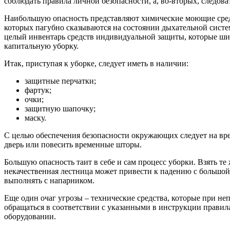
соблюдать правила личной безопасности, а, во-вторых, следов
Наибольшую опасность представляют химические моющие средст
которых пагубно сказываются на состоянии дыхательной системы
целый инвентарь средств индивидуальной защиты, которые ш
капитальную уборку.
Итак, приступая к уборке, следует иметь в наличии:
защитные перчатки;
фартук;
очки;
защитную шапочку;
маску.
С целью обеспечения безопасности окружающих следует на вр
дверь или повесить временные шторы.
Большую опасность таит в себе и сам процесс уборки. Взять т
некачественная лестница может привести к падению с большой 
выполнять с напарником.
Еще один очаг угрозы – технические средства, которые при н
обращаться в соответствии с указанными в инструкции правил
оборудовании.