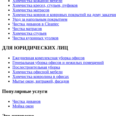
Химчистка кожаной мебели
Химчистка кресел, стульев, пуфиков
Химчистка матрасов
Химчистка ковров и ковровых покрытий на дому заказчи
Уход за напольным покрытием
Чистка диванов в Cleantec
Чистка матрасов
Химчистка стульев
Чистка кухонных уголков
ДЛЯ ЮРИДИЧЕСКИХ ЛИЦ
Ежедневная комплексная уборка офисов
Генеральная уборка офисов и нежилых помещений
Послестроительная уборка
Химчистка офисной мебели
Химчистка ковролина в офисах
Мытье окон, витражей, фасадов
Популярные услуги
Чистка диванов
Мойка окон
Это интересно