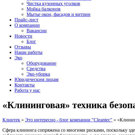
Чистка кухонных уголков
Мойка балконов
Мытье окон, фасадов и витрин
Прайс-лист
О компании
Вакансии
Новости
Блог
Отзывы
Наши работы
Эко
Оборудование
Средства
Эко-уборка
Юридическим лицам
Контакты
Работа у нас
«Клининговая» техника безоп
Клинтек
»
Это интересно - блог компании "Cleantec"
»
«Клинин
Сфера клининга сопряжена со многими рисками, поскольку зде