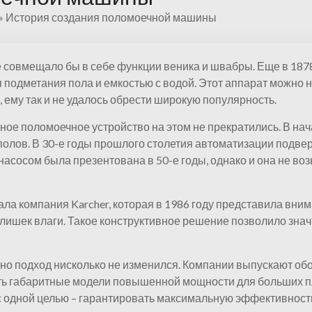
»
История создания поломоечной машины
е совмещало бы в себе функции веника и швабры. Еще в 187
 подметания пола и емкостью с водой. Этот аппарат можно
 ему так и не удалось обрести широкую популярность.
ое поломоечное устройство на этом не прекратились. В нач
олов. В 30-е годы прошлого столетия автоматизации подвер
сосом была презентована в 50-е годы, однако и она не воз
ала компания Karcher, которая в 1986 году представила вн
злишек влаги. Такое конструктивное решение позволило зн
, но подход нисколько не изменился. Компании выпускают о
ть габаритные модели повышенной мощности для больших п
с одной целью – гарантировать максимальную эффективность