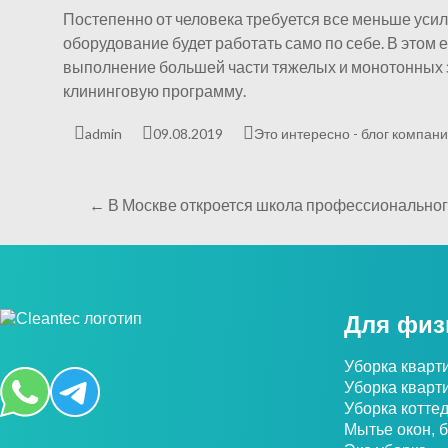
Постепенно от человека требуется все меньше усил
оборудование будет работать само по себе. В этом
выполнение большей части тяжелых и монотонных за
клининговую программу.
admin
09.08.2019
Это интересно - блог компани
←
В Москве откроется школа профессиональног
Для физ
Уборка кварт
Уборка кварт
Уборка котте
Мытье окон, 