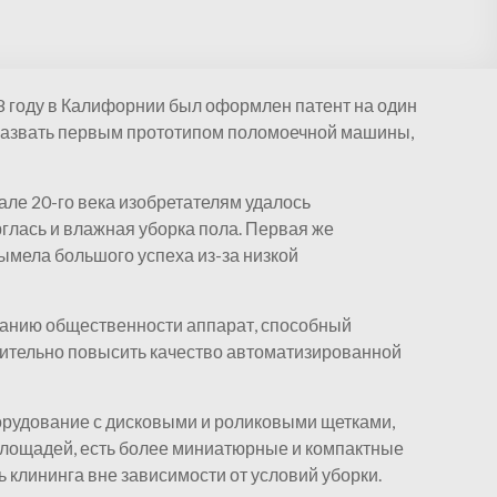
8 году в Калифорнии был оформлен патент на один
 назвать первым прототипом поломоечной машины,
але 20-го века изобретателям удалось
глась и влажная уборка пола. Первая же
ымела большого успеха из-за низкой
иманию общественности аппарат, способный
ачительно повысить качество автоматизированной
борудование с дисковыми и роликовыми щетками,
лощадей, есть более миниатюрные и компактные
 клининга вне зависимости от условий уборки.