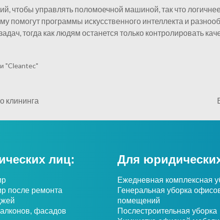
ий, чтобы управлять поломоечной машиной, так что логичнее
 ему помогут программы искусственного интеллекта и разноо
дач, тогда как людям останется только контролировать каче
и "Cleantec"
о клининга
ических лиц:
Для юридических
ир
Ежедневная комплексная у
ир после ремонта
Генеральная уборка офисо
джей
помещений
балконов, фасадов
Послестроительная уборка