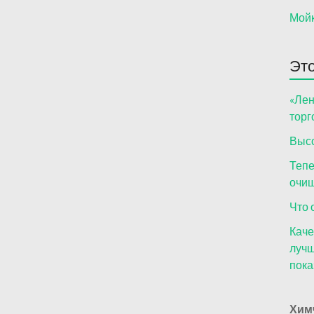
Мойк
Это
«Лен
торг
Высо
Тепе
очищ
Что 
Каче
лучш
пока
Хим