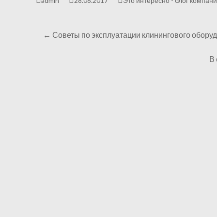
admin
28.08.2017
Это интересно - блог компани
←
Советы по эксплуатации клинингового обору
В