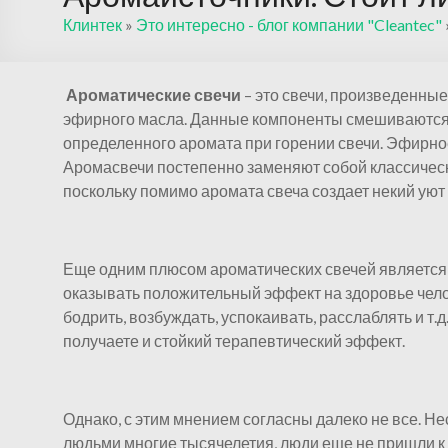
Клинтек
»
Это интересно - блог компании "Cleantec"
Ароматические свечи
– это свечи, произведенные
эфирного масла. Данные компоненты смешиваются д
определенного аромата при горении свечи. Эфирное
Аромасвечи постепенно заменяют собой классичес
поскольку помимо аромата свеча создает некий уют 
Еще одним плюсом ароматических свечей является 
оказывать положительный эффект на здоровье чело
бодрить, возбуждать, успокаивать, расслаблять и т.
получаете и стойкий терапевтический эффект.
Однако, с этим мнением согласны далеко не все. Не
людьми многие тысячелетия, люди еще не пришли к