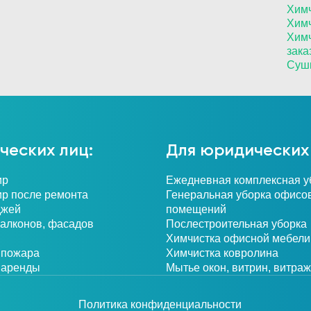
Химч
Химч
Химч
зака
Сушк
ческих лиц:
Для юридических 
ир
Ежедневная комплексная у
ир после ремонта
Генеральная уборка офисо
джей
помещений
балконов, фасадов
Послестроительная уборка
Химчистка офисной мебели
 пожара
Химчистка ковролина
 аренды
Мытье окон, витрин, витра
Политика конфиденциальности