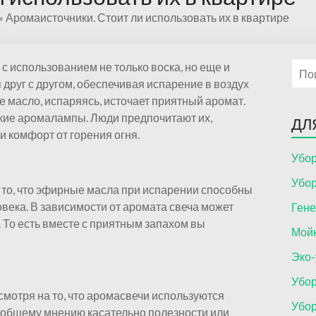
»
Аромаисточники. Стоит ли использовать их в квартире
 с использованием не только воска, но еще и
руг с другом, обеспечивая испарение в воздух
 масло, испаряясь, источает приятный аромат.
кие аромалампы. Люди предпочитают их,
ДЛ
и комфорт от горения огня.
Убор
Убор
то, что эфирные масла при испарении способны
века. В зависимости от аромата свеча может
Гене
д. То есть вместе с приятным запахом вы
Мойк
Эко-
Убор
смотря на то, что аромасвечи используются
Убор
 общему мнению касательно полезности или