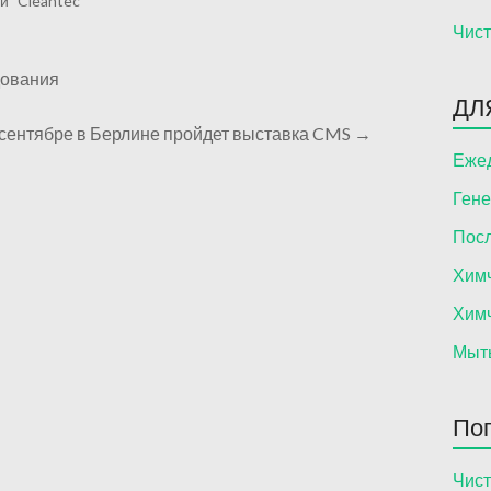
и "Cleantec"
Чист
дования
ДЛ
 сентябре в Берлине пройдет выставка CMS
→
Ежед
Гене
Посл
Химч
Химч
Мыть
Поп
Чист