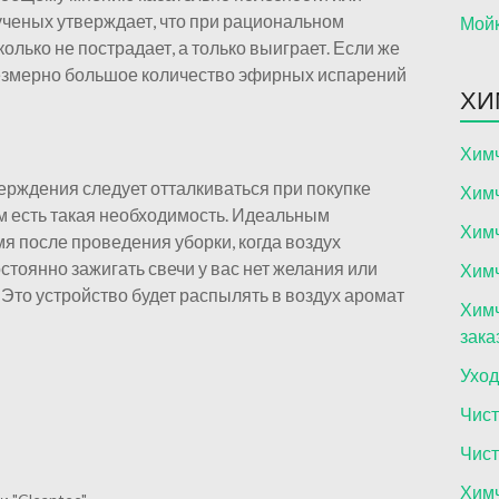
ченых утверждает, что при рациональном
Мойк
олько не пострадает, а только выиграет. Если же
чрезмерно большое количество эфирных испарений
ХИ
Химч
верждения следует отталкиваться при покупке
Химч
том есть такая необходимость. Идеальным
Химч
мя после проведения уборки, когда воздух
стоянно зажигать свечи у вас нет желания или
Химч
Это устройство будет распылять в воздух аромат
Химч
зака
Уход
Чист
Чист
Химч